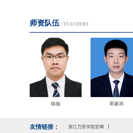
师资队伍
/ TEACHERS
宇
陈振
郭家祥
友情链接：
浙江万里学院官网