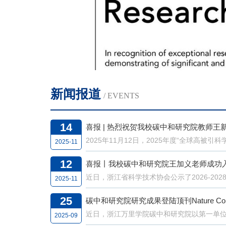
CS是化学
域的高影
。浙江万里
为通讯作
新闻报道
/ EVENTS
2+）是
14
流密度
，即如何
2025-11
O的催化
12
喜报丨我校碳中和研究院王加义老师成功
核心难
2025-11
境-器件
25
冲中间
2025-09
催化位点